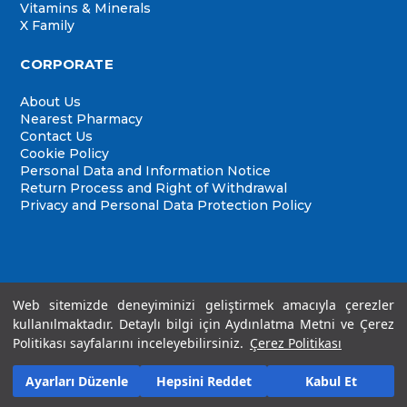
Vitamins & Minerals
X Family
CORPORATE
About Us
Nearest Pharmacy
Contact Us
Cookie Policy
Personal Data and Information Notice
Return Process and Right of Withdrawal
Privacy and Personal Data Protection Policy
Web sitemizde deneyiminizi geliştirmek amacıyla çerezler
kullanılmaktadır. Detaylı bilgi için Aydınlatma Metni ve Çerez
Politikası sayfalarını inceleyebilirsiniz.
Çerez Politikası
Copyright© 2025
Velavit
All Rights Reserved
Ayarları Düzenle
Hepsini Reddet
Kabul Et